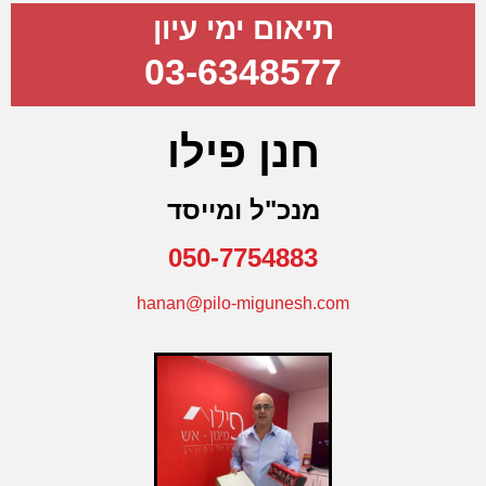
תיאום ימי עיון
03-6348577
חנן פילו
מנכ"ל ומייסד
050-7754883
hanan@pilo-migunesh.com