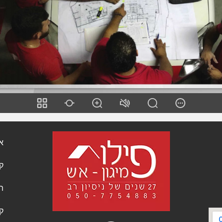
א
ק
ת
ק