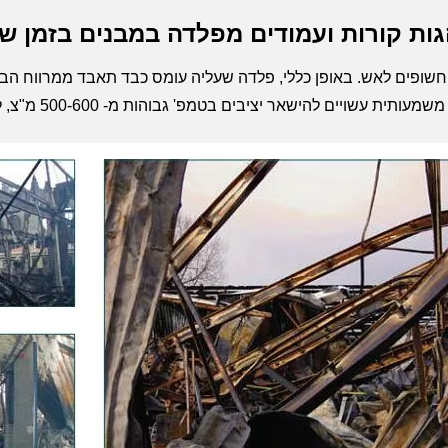
ות קורות ועמודים מפלדה במבנים בזמן ש
 להישאר יציבים בטמפ' גבוהות מ- 500-600 מ"צ, לעתים עד ומעבר ל- 700 מ"צ .