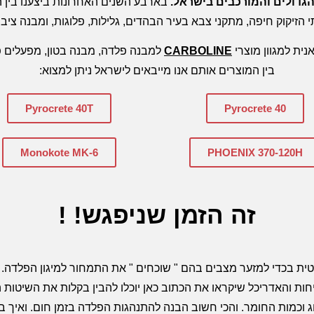
 הגדולים והמורכבים בישראל.
בארבע השנים האחרונות ביצענו בין ה
 הזיקוק חיפה, מתקני צבא בעיר הבהדים, גלילות, פלוגות, ומבנה ציבור 
נית למגוון מוצרי
CARBOLINE
למבנה פלדה, מבנה בטון, מפעלים פט
בין המוצרים אותם אנו מייבאים לישראל ניתן למצוא:
Pyrocrete 40T
Pyrocrete 40
Monokote MK-6
PHOENIX 370-120H
זה הזמן שניפגש! !
טית בכדי למזער מצבים בהם " שוכחים " את התמחור למיגון הפלדה
ות והאדריכל שיקראו את הכתוב כאן יוכלו להבין בקלות את השיטות הנכ
וכמות החומר. והכי חשוב הבנה להתנהגות הפלדה בזמן חום. ואיך ב