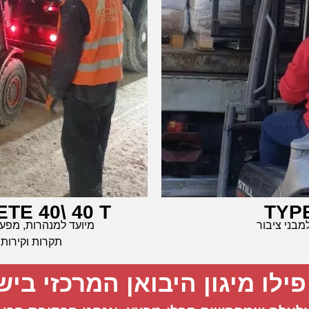
TE 40\ 40 T
TYPE
מבני ציבור
מיועד למנהרות, מפעל
תקרות וקירות 
ילו מיגון היבואן המרכזי ביש