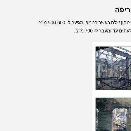
ריפה
גופי פלדה למבנים יאבדו מכוחם בהדרגה בעודם חשופים לאש. באופן כללי, פלדה שעליה עומס כבד תאבד ממרווח הביטחון שלה כאשר הטמפ' מגיעה ל- 500-600 מ"צ.