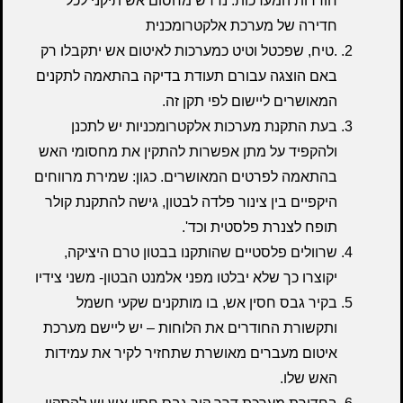
חודרות המערכות. נדרש מחסום אש תיקני לכל
חדירה של מערכת אלקטרומכנית
.טיח, שפכטל וטיט כמערכות לאיטום אש יתקבלו רק
באם הוצגה עבורם תעודת בדיקה בהתאמה לתקנים
המאושרים ליישום לפי תקן זה.
בעת התקנת מערכות אלקטרומכניות יש לתכנן
ולהקפיד על מתן אפשרות להתקין את מחסומי האש
בהתאמה לפרטים המאושרים. כגון: שמירת מרווחים
היקפיים בין צינור פלדה לבטון, גישה להתקנת קולר
תופח לצנרת פלסטית וכד'.
שרוולים פלסטיים שהותקנו בבטון טרם היציקה,
יקוצרו כך שלא יבלטו מפני אלמנט הבטון- משני צידיו
בקיר גבס חסין אש, בו מותקנים שקעי חשמל
ותקשורת החודרים את הלוחות – יש ליישם מערכת
איטום מעברים מאושרת שתחזיר לקיר את עמידות
האש שלו.