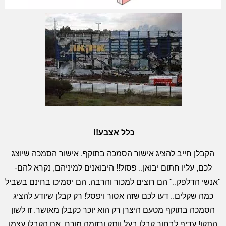
כלל אצבע
!!
הקבלן חייב להציג אישור הסמכה בתוקף. אישור הסמכה שיוצג
לכם, עליו חתום יבואן.. פסול!! היבואנים למיניהם, נקרא להם-
"אנשי הדלפק.." הם רוצים למכור והרבה. הם יסמיכו בחינם בשביל
כמה שקלים.. דעו לכם שזה אסור ויפסל! רק קבלן שיודע להציג
הסמכה בתוקף מטעם היצרן רק הוא יוכר כקבלן מאושר. זו לשון
התקן! עדיף לבחור קבלן בעל וותק ורזומה מוכח. אם הקבלן עצמו