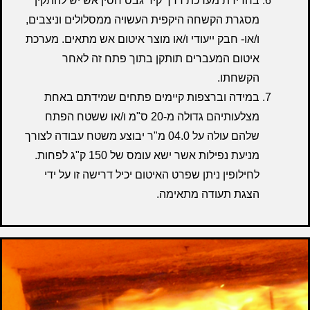
בחדירת מערכת דרך קיר גבס חסין אש יש להתקין
מסגרת הקשחה היקפית העשויה ממסלולים וניצבים,
ו/או- חבק ייעודי ו/או מוצר איטום אש מתאים. מערכת
איטום המעברים תותקן בתוך פתח זה לאחר
הקשחתו.
במידה וברצפות קיימים פתחים שמידתם באחת
מצלעותיהם גדולה מ-20 ס"מ ו/או ששטח הפתח
שלהם עולה על 04.0 מ"ר יבוצע משטח עבודה לצורך
מניעת נפילות אשר ישא עומס של 150 ק"ג לפחות.
לחילופין ניתן שפרט האיטום יכיל דרישה זו על ידי
הצגת תעודה מתאימה.