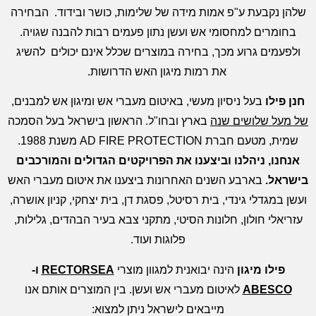
שלהן נקבעת ע"פ אמות מידה של שלימות, כושר ובידוד. הבחירה
בחומרים למחסומי אש ועשן נתון פעמים רבות להבנה שגויה.
ולפעמים גרוע מכך, בחירה במוצרים שכלל אינם יכולים להשיג
את רמות מיגון האש הדרושות.
חנן פילו
בעל ניסיון מעשי, באיטום מעברי אש ומיגון אש למבנים,
של מעל שלושים שנה
בארץ ובחו"ל. הראשון בישראל בעל הסמכה
שמית, מטעם חברת AD FIRE PROTECTION משנת 1988.
אנחנו, ניהלנו וביצענו את הפרויקטים הגדולים והמורכבים
בישראל.
בארבע השנים האחרונות ביצענו את איטום מעברי האש
ועשן במגדלי גינדי, בית רסיטל, פסגת דן, בית יצחקי, קניון אושרה,
עזריאלי חולון, חלונות הסיטי, מתקני צבא בעיר הבהדים, גלילות,
פלוגות ועוד.
פילו מיגון
הינה יבואנית למגוון מוצרי
RECTORSEA
ו-
ABESCO
לאיטום מעברי אש ועשן. בין המוצרים אותם אנו
מייבאים לישראל ניתן למצוא: